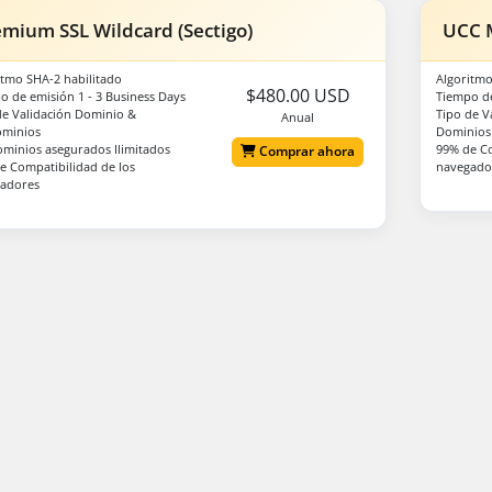
emium SSL Wildcard (Sectigo)
UCC M
itmo SHA-2 habilitado
Algoritmo
$480.00 USD
o de emisión 1 - 3 Business Days
Tiempo d
de Validación Dominio &
Tipo de V
Anual
minios
Dominios
minios asegurados Ilimitados
99% de Co
Comprar ahora
e Compatibilidad de los
navegado
adores