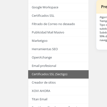
Pr
Google Workspace
Certificados SSL
Algor
Tiemp
Filtrado de Correo no deseado
Tipo 
subdo
Publicidad Mail Masivo
Subdo
99% d
naveg
Marketgoo
Herramientas SEO
OpenXchange
Email profesional
Certificados SSL (Sectigo)
Creador de sitios
XOVI AHORA
Titan Email