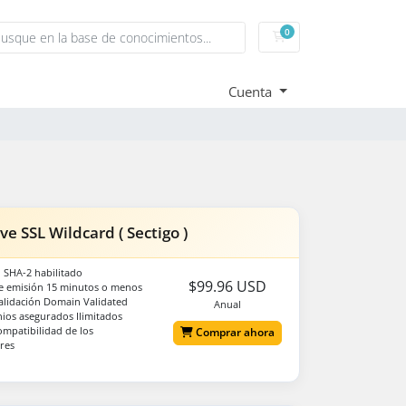
0
Carrito
Cuenta
ive SSL Wildcard ( Sectigo )
 SHA-2 habilitado
$99.96 USD
e emisión 15 minutos o menos
alidación Domain Validated
Anual
os asegurados Ilimitados
mpatibilidad de los
Comprar ahora
res