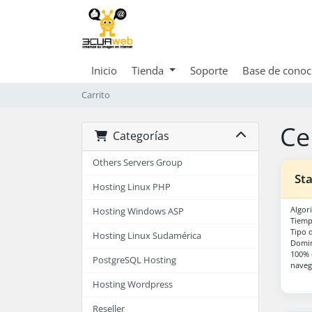
Inicio
Tienda
Soporte
Base de conoc
Carrito
Ce
Categorías
Others Servers Group
Sta
Hosting Linux PHP
Algor
Hosting Windows ASP
Tiemp
Tipo 
Hosting Linux Sudamérica
Domin
100% 
PostgreSQL Hosting
naveg
Hosting Wordpress
Reseller