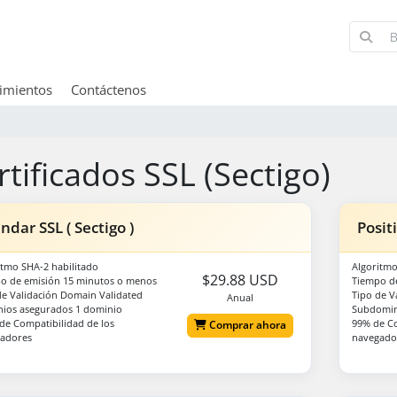
imientos
Contáctenos
rtificados SSL (Sectigo)
ndar SSL ( Sectigo )
Posit
itmo SHA-2 habilitado
Algoritmo
$29.88 USD
o de emisión 15 minutos o menos
Tiempo d
de Validación Domain Validated
Tipo de V
Anual
ios asegurados 1 dominio
Subdomini
de Compatibilidad de los
99% de Co
Comprar ahora
adores
navegado