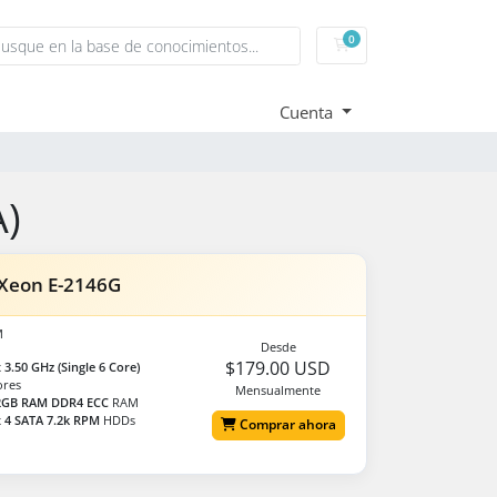
0
Carrito
Cuenta
A)
 Xeon E-2146G
M
Desde
$179.00 USD
 3.50 GHz (Single 6 Core)
ores
Mensualmente
2GB RAM DDR4 ECC
RAM
 4 SATA 7.2k RPM
HDDs
Comprar ahora