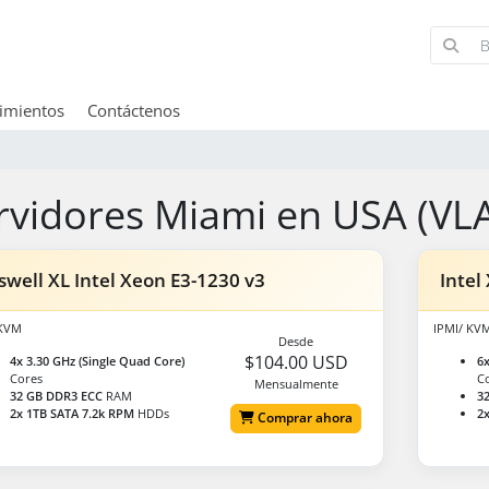
imientos
Contáctenos
rvidores Miami en USA (VL
swell XL Intel Xeon E3-1230 v3
Intel
/KVM
IPMI/ KV
Desde
$104.00 USD
4x 3.30 GHz (Single Quad Core)
6x
Cores
C
Mensualmente
32 GB DDR3 ECC
RAM
3
2x 1TB SATA 7.2k RPM
HDDs
2x
Comprar ahora