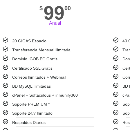
99
$
00
Anual
20 GIGAS Espacio
40 
Transferencia Mensual ilimitada
Tra
Dominio .GOB.EC Gratis
Dom
Certificado SSL Gratis
Cert
Correos Ilimitados + Webmail
Cor
BD MySQL Ilimitadas
BD 
cPanel + Softaculous + inmunify360
cPa
Soporte PREMIUM *
Sop
Soporte 24/7 Ilimitado
Sopo
Respaldos Diarios
Res