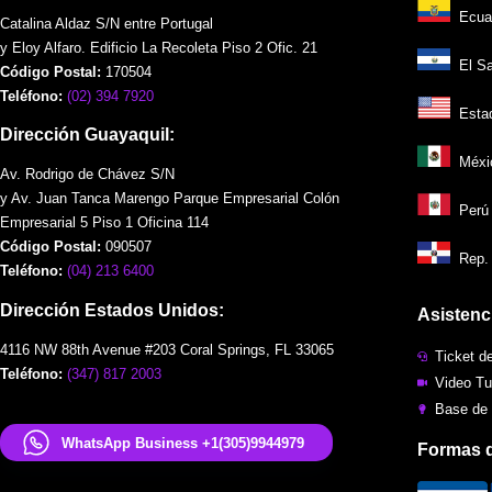
Ecuad
Catalina Aldaz S/N entre Portugal
y Eloy Alfaro. Edificio La Recoleta Piso 2 Ofic. 21
El Sal
Código Postal:
170504
Teléfono:
(02) 394 7920
Estad
Dirección Guayaquil:
Méxic
Av. Rodrigo de Chávez S/N
y Av. Juan Tanca Marengo Parque Empresarial Colón
Perú 
Empresarial 5 Piso 1 Oficina 114
Código Postal:
090507
Rep. 
Teléfono:
(04) 213 6400
Dirección Estados Unidos:
Asistenc
4116 NW 88th Avenue #203 Coral Springs, FL 33065
Ticket d
Teléfono:
(347) 817 2003
Video Tu
Base de
WhatsApp Business +1(305)9944979
Formas 