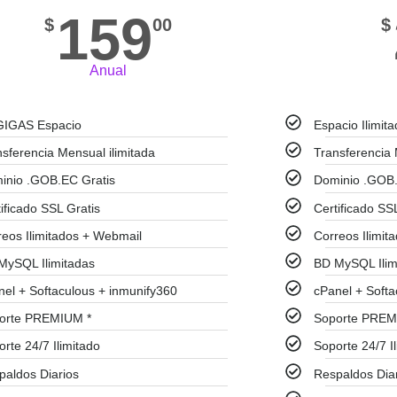
159
$
00
$
Anual
GIGAS Espacio
Espacio Ilimit
nsferencia Mensual ilimitada
Transferencia 
inio .GOB.EC Gratis
Dominio .GOB.
ificado SSL Gratis
Certificado SS
reos Ilimitados + Webmail
Correos Ilimit
MySQL Ilimitadas
BD MySQL Ilim
nel + Softaculous + inmunify360
cPanel + Softa
orte PREMIUM *
Soporte PREM
rte 24/7 Ilimitado
Soporte 24/7 I
paldos Diarios
Respaldos Dia