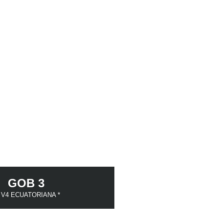
GOB 3
 V4 ECUATORIANA *