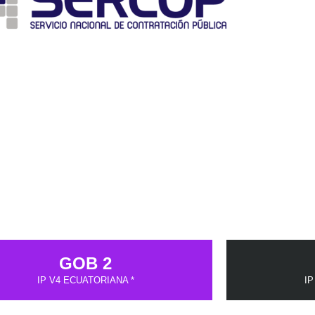
GOB 2
IP V4 ECUATORIANA *
IP