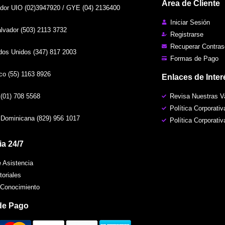
Área de Cliente
or UIO (02)3947920 / GYE (04) 2136400
Iniciar Sesión
vador (503) 2113 3732
Registrarse
Recuperar Contra
os Unidos (347) 817 2003
Formas de Pago
o (55) 1163 8926
Enlaces de Inter
(01) 708 5568
Revisa Nuestras V
Política Corporativ
Dominicana (829) 956 1017
Política Corporati
ia 24/7
e Asistencia
toriales
 Conocimiento
de Pago