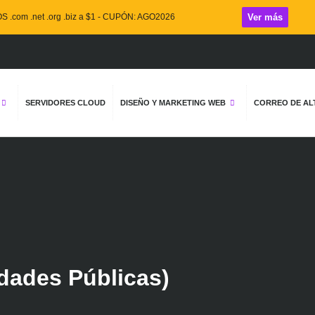
 .com .net .org .biz a $1 - CUPÓN: AGO2026
Ver más
Por la co
SERVIDORES CLOUD
DISEÑO Y MARKETING WEB
CORREO DE ALT
dades Públicas)