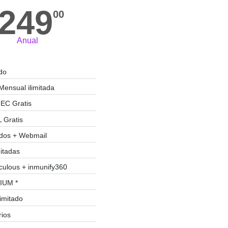
249
00
Anual
ado
Mensual ilimitada
EC Gratis
L Gratis
ados + Webmail
itadas
culous + inmunify360
IUM *
limitado
rios