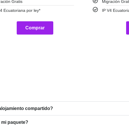
ración Gratis
Migración Grat
4 Ecuatoriana por ley*
IP V4 Ecuatori
Comprar
 alojamiento compartido?
n mi paquete?