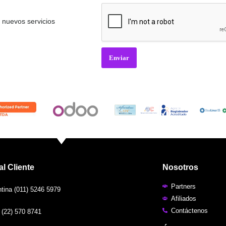
i
l
*
nuevos servicios
Enviar
al Cliente
Nosotros
Partners
ina (011) 5246 5979
Afiliados
Contáctenos
(22) 570 8741