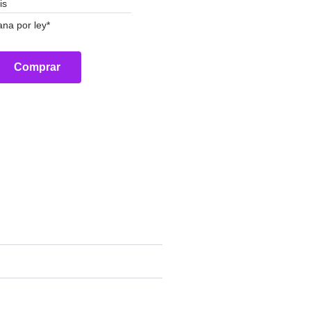
is
ana por ley*
Comprar