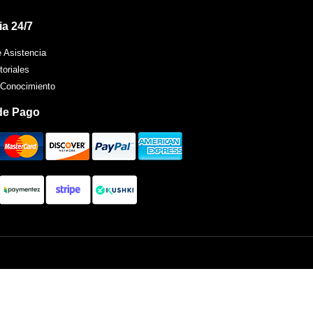
ia 24/7
e Asistencia
toriales
 Conocimiento
de Pago