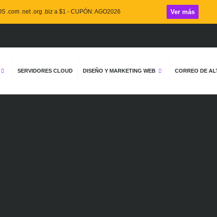
 .com .net .org .biz a $1 - CUPÓN: AGO2026
Ver más
Por la co
SERVIDORES CLOUD
DISEÑO Y MARKETING WEB
CORREO DE ALT