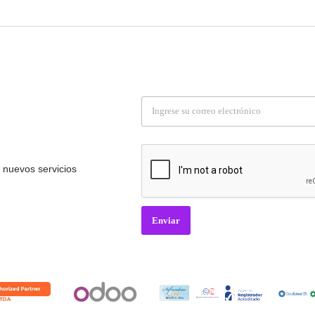
E
m
a
i
l
*
nuevos servicios
Enviar