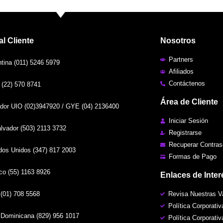
al Cliente
Nosotros
Partners
ina (011) 5246 5979
Afiliados
Contáctenos
(22) 570 8741
Área de Cliente
or UIO (02)3947920 / GYE (04) 2136400
Iniciar Sesión
vador (503) 2113 3732
Registrarse
Recuperar Contra
os Unidos (347) 817 2003
Formas de Pago
o (55) 1163 8926
Enlaces de Inter
(01) 708 5568
Revisa Nuestras V
Política Corporativ
Dominicana (829) 956 1017
Política Corporati