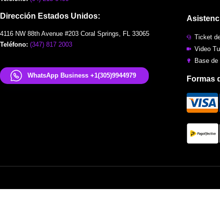
Dirección Estados Unidos:
Asistenc
4116 NW 88th Avenue #203 Coral Springs, FL 33065
Ticket d
Teléfono:
(347) 817 2003
Video Tu
Base de
WhatsApp Business +1(305)9944979
Formas 
Ecuaweb © 2023 Todos los derechos reservados.