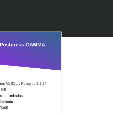
 Postgress GAMMA
tos MySQL y Postgres 9.2.24
0 GB
reo Ilimitadas
Ilimitada
7/365