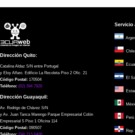
Servicio 
Argent
Chile 
Dirección Quito:
Ecuad
Catalina Aldaz S/N entre Portugal
y Eloy Alfaro. Edificio La Recoleta Piso 2 Ofic. 21
El Sal
Código Postal:
170504
Teléfono:
(02) 394 7920
Estad
Dirección Guayaquil:
Méxic
Av. Rodrigo de Chávez S/N
y Av. Juan Tanca Marengo Parque Empresarial Colón
Perú 
Empresarial 5 Piso 1 Oficina 114
Código Postal:
090507
Rep. 
Teléfono:
(04) 213 6400