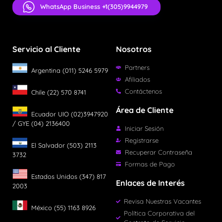
WhatsApp Business +1(305)9944979
Servicio al Cliente
Nosotros
Partners
Argentina (011) 5246 5979
Afiliados
Contáctenos
Chile (22) 570 8741
Área de Cliente
Ecuador UIO (02)3947920
/ GYE (04) 2136400
Iniciar Sesión
Registrarse
El Salvador (503) 2113
Recuperar Contraseña
3732
Formas de Pago
Estados Unidos (347) 817
Enlaces de Interés
2003
Revisa Nuestras Vacantes
México (55) 1163 8926
Política Corporativa del