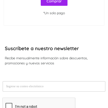
Comprar
*Un solo pago
Suscríbete a nuestro newsletter
Recibe mensualmente información sobre descuentos,
promociones y nuevos servicios
E
m
a
i
l
*