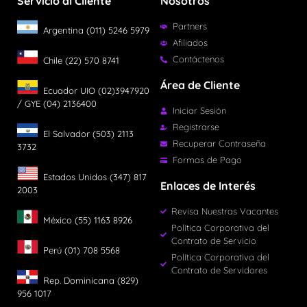
Servicio al Cliente
Nosotros
Partners
Argentina (011) 5246 5979
Afiliados
Contáctenos
Chile (22) 570 8741
Área de Cliente
Ecuador UIO (02)3947920
/ GYE (04) 2136400
Iniciar Sesión
Registrarse
El Salvador (503) 2113
Recuperar Contraseña
3732
Formas de Pago
Estados Unidos (347) 817
Enlaces de Interés
2003
Revisa Nuestras Vacantes
México (55) 1163 8926
Política Corporativa del
Contrato de Servicio
Perú (01) 708 5568
Política Corporativa del
Contrato de Servidores
Rep. Dominicana (829)
956 1017