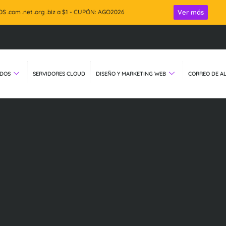
 .com .net .org .biz a $1 - CUPÓN: AGO2026
Ver más
Por la co
ADOS
SERVIDORES CLOUD
DISEÑO Y MARKETING WEB
CORREO DE AL