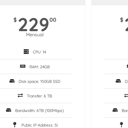
229
$
00
$
Mensual
CPU: 14
RAM: 24GB
Disk space: 150GB SSD
D
Transfer: 6 TB
Bandwidth: 6TB (100Mbps)
Ban
Public IP Address: Sí