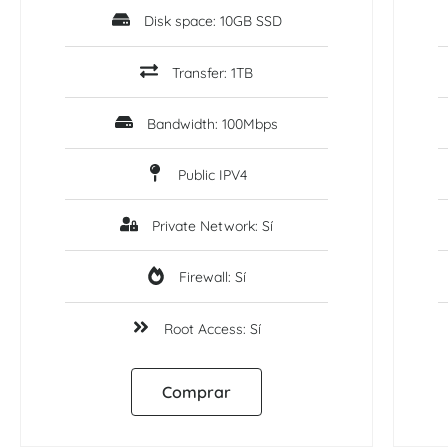
Disk space: 10GB SSD
Transfer: 1TB
Bandwidth: 100Mbps
Public IPV4
Private Network: Sí
Firewall: Sí
Root Access: Sí
Comprar