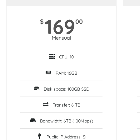
169
$
00
Mensual
CPU: 10
RAM: 16GB
Disk space: 100GB SSD
Transfer: 6 TB
Bandwidth: 6TB (100Mbps)
Public IP Address: Sí