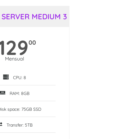
 SERVER MEDIUM 3
129
00
Mensual
CPU: 8
RAM: 8GB
Disk space: 75GB SSD
Transfer: 5TB