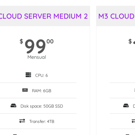
CLOUD SERVER MEDIUM 2
M3 CLOUD
99
$
00
$
Mensual
CPU: 6
RAM: 6GB
Disk space: 50GB SSD
Transfer: 4TB