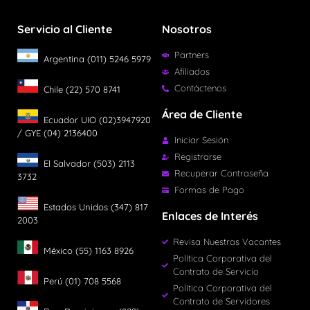
Servicio al Cliente
Nosotros
Partners
Argentina (011) 5246 5979
Afiliados
Contáctenos
Chile (22) 570 8741
Área de Cliente
Ecuador UIO (02)3947920
/ GYE (04) 2136400
Iniciar Sesión
Registrarse
El Salvador (503) 2113
Recuperar Contraseña
3732
Formas de Pago
Estados Unidos (347) 817
Enlaces de Interés
2003
Revisa Nuestras Vacantes
México (55) 1163 8926
Política Corporativa del
Contrato de Servicio
Perú (01) 708 5568
Política Corporativa del
Contrato de Servidores