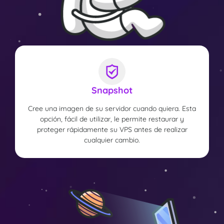
Snapshot
Cree una imagen de su servidor cuando quiera. Esta
opción, fácil de utilizar, le permite restaurar y
proteger rápidamente su VPS antes de realizar
cualquier cambio.