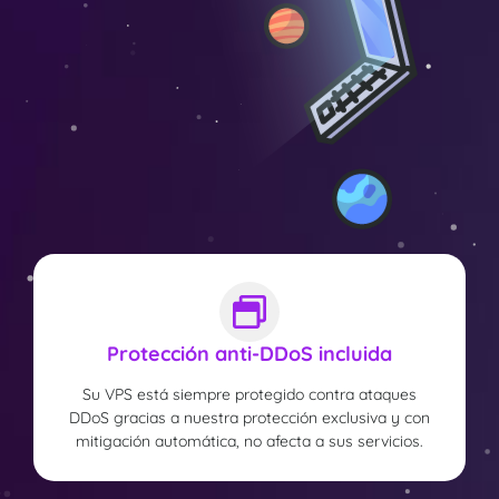
Protección anti-DDoS incluida
Su VPS está siempre protegido contra ataques
DDoS gracias a nuestra protección exclusiva y con
mitigación automática, no afecta a sus servicios.