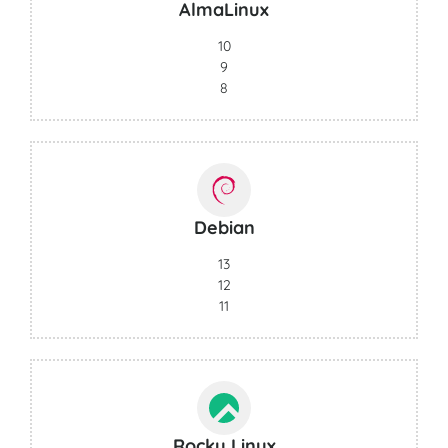
AlmaLinux
10
9
8
Debian
13
12
11
Rocky Linux