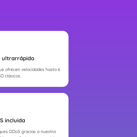
ultrarrápido
ue ofrecen velocidades hasta 6
D clásicos.
S incluida
ques DDoS gracias a nuestra