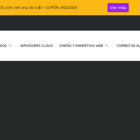
 .com .net .org .biz a $1 - CUPÓN: AGO2026
Ver más
Por la co
ADOS
SERVIDORES CLOUD
DISEÑO Y MARKETING WEB
CORREO DE AL