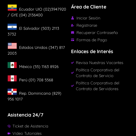
Área de Cliente
Ecuador UIO (02)3947920
/ GYE (04) 2136400
Iniciar Sesión
Registrarse
El Salvador (503) 2113
Recuperar Contraseña
3732
Formas de Pago
Estados Unidos (347) 817
Enlaces de Interés
2003
Revisa Nuestras Vacantes
México (55) 1163 8926
Política Corporativa del
Contrato de Servicio
Perú (01) 708 5568
Política Corporativa del
Contrato de Servidores
Rep. Dominicana (829)
956 1017
Asistencia 24/7
Ticket de Asistencia
Video Tutoriales