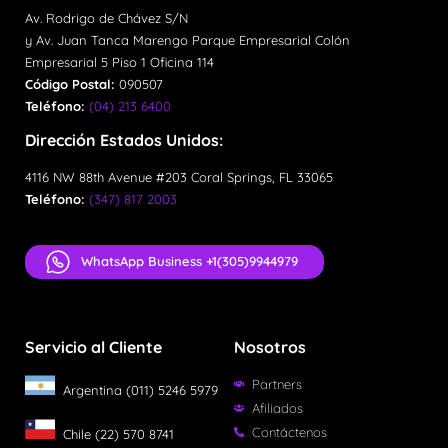
Av. Rodrigo de Chávez S/N
y Av. Juan Tanca Marengo Parque Empresarial Colón
Empresarial 5 Piso 1 Oficina 114
Código Postal:
090507
Teléfono:
(04) 213 6400
Dirección Estados Unidos:
4116 NW 88th Avenue #203 Coral Springs, FL 33065
Teléfono:
(347) 817 2003
WhatsApp Business +1(305)9944979
Servicio al Cliente
Nosotros
Partners
Argentina (011) 5246 5979
Afiliados
Contáctenos
Chile (22) 570 8741