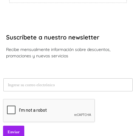
Suscríbete a nuestro newsletter
Recibe mensualmente información sobre descuentos,
promociones y nuevos servicios
E
m
a
i
l
*
Enviar