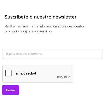
Suscríbete a nuestro newsletter
Recibe mensualmente información sobre descuentos,
promociones y nuevos servicios
E
m
a
i
l
*
Enviar