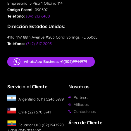
Empresarial 5 Piso 1 Oficina 114
Código Postal:
090507
Teléfono:
(04) 213 6400
Dirección Estados Unidos:
4116 NW 88th Avenue #203 Coral Springs, FL 33065
Teléfono:
(347) 817 2003
WhatsApp Business +1(305)9944979
Servicio al Cliente
Nosotros
Partners
Argentina (011) 5246 5979
Afiliados
Contáctenos
Chile (22) 570 8741
Área de Cliente
Ecuador UIO (02)3947920
/ GYE (04) 2136400