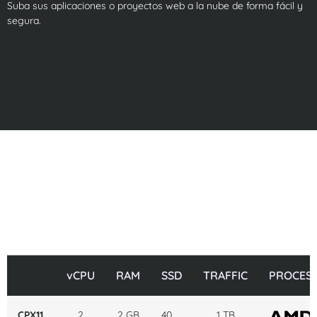
Suba sus aplicaciones o proyectos web a la nube de forma fácil y
segura.
vCPU
RAM
SSD
TRAFFIC
PROCES
CPX11
2
2 GB
40
1 TB