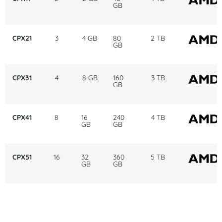
GB
CPX21
3
4 GB
80
2 TB
GB
CPX31
4
8 GB
160
3 TB
GB
CPX41
8
16
240
4 TB
GB
GB
CPX51
16
32
360
5 TB
GB
GB