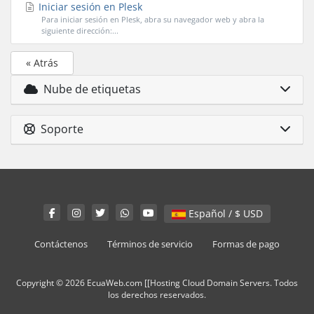
Iniciar sesión en Plesk
Para iniciar sesión en Plesk, abra su navegador web y abra la
siguiente dirección:...
« Atrás
Nube de etiquetas
Soporte
Español / $ USD
Contáctenos
Términos de servicio
Formas de pago
Copyright © 2026 EcuaWeb.com [[Hosting Cloud Domain Servers. Todos
los derechos reservados.