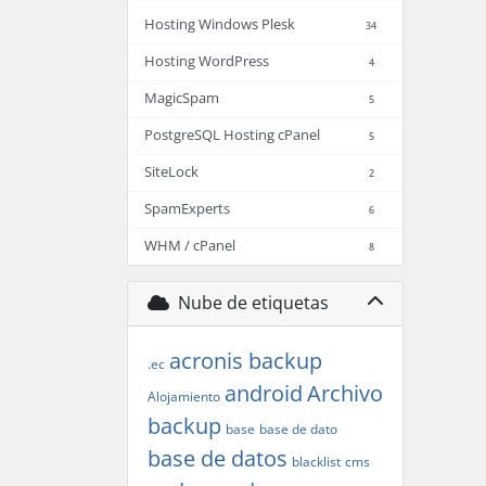
Hosting Windows Plesk
34
Hosting WordPress
4
MagicSpam
5
PostgreSQL Hosting cPanel
5
SiteLock
2
SpamExperts
6
WHM / cPanel
8
Nube de etiquetas
acronis backup
.ec
android
Archivo
Alojamiento
backup
base
base de dato
base de datos
blacklist
cms