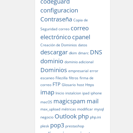
codeguard
configuracion
Contraseña
Copia de
correo
Seguridad
correo
electrónico
cpanel
Creación de Dominios
datos
descargar
DNS
dkim
dmarc
dominio
dominio adicional
Dominios
empresarial
error
escaneo
Filezilla
filtros
firma de
FTP
correo
Glosario
host
Https
imap
Inicio
instalcion
ipad
iphone
magicspam
mail
macOS
max_upload
métricas
modificar
mysql
Outlook
php
negocio
php.ini
pop3
plesk
prestashop