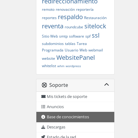
redireccionamiento
remoto
renovación
reportería
respaldo
reportes
Restauración
reventa
sitelock
roundcube
ssl
Sitio Web
smtp
software
spf
subdominios
tablas
Tarea
Programada
Usuario
Web
webmail
WebsitePanel
website
whitelist
whm
wordpress
Soporte
Mis tickets de soporte
Anuncios
Base de conocimientos
Descargas
Estado de la red