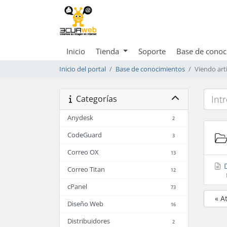
Inicio
Tienda
Soporte
Base de conoc
Inicio del portal
Base de conocimientos
Viendo art
Categorías
Anydesk
2
CodeGuard
3
Correo OX
13
D
Correo Titan
12
cPanel
73
« A
Diseño Web
16
Distribuidores
2