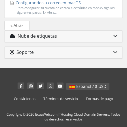
Configurando su correo en macOS
Para configurar su cuenta de correo electrónico en macOS siga los
siguientes pasos: 1.- Abra...
« Atrás
Nube de etiquetas
Soporte
Español / $ USD
Contáctenos
Términos de servicio
Formas de pago
Copyright © 2026 EcuaWeb.com [[Hosting Cloud Domain Servers. Todos
los derechos reservados.