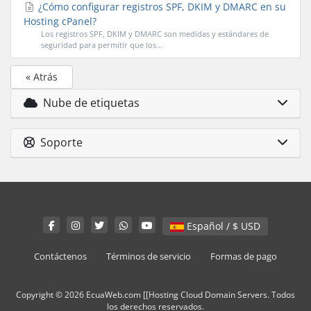
¿Cómo configurar registros SPF, DKIM y DMARC en su
Hosting cPanel?
Los registros SPF, DKIM y DMARC son medidas y estándares de
seguridad para permitir que los...
« Atrás
Nube de etiquetas
Soporte
Español / $ USD
Contáctenos
Términos de servicio
Formas de pago
Copyright © 2026 EcuaWeb.com [[Hosting Cloud Domain Servers. Todos
los derechos reservados.